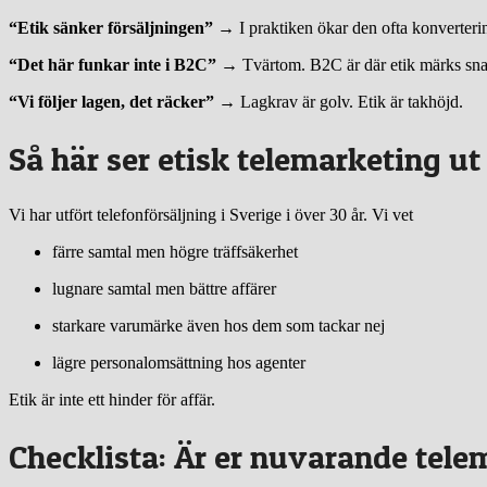
“Etik sänker försäljningen”
→ I praktiken ökar den ofta konverterin
“Det här funkar inte i B2C”
→ Tvärtom. B2C är där etik märks snab
“Vi följer lagen, det räcker”
→ Lagkrav är golv. Etik är takhöjd.
Så här ser etisk telemarketing ut
Vi har utfört telefonförsäljning i Sverige i över 30 år. Vi vet
färre samtal men högre träffsäkerhet
lugnare samtal men bättre affärer
starkare varumärke även hos dem som tackar nej
lägre personalomsättning hos agenter
Etik är inte ett hinder för affär.
Checklista: Är er nuvarande tele