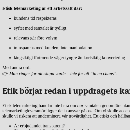
Etisk telemarketing är ett arbetssätt där:
kundens tid respekteras
syftet med samtalet är tydligt
relevans går före volym
transparens med kunden, inte manipulation
långsiktigt förtroende väger tyngre än kortsiktig konvertering
Med andra ord:
👉
Man ringer för att skapa värde – inte för att “ta en chans”.
Etik börjar redan i uppdragets ka
Etisk telemarketing handlar inte bara om
hur
samtalen genomförs uta
telemarketingleverantör ligger detta ansvar på oss. Om vi skulle accep
skulle vi riskera att underminera vår trovärdighet. Ett etiskt och hållbart
Är erbjudandet transparent?