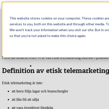
Hoppa till innehåll
Vår historia
Vad är etisk telemar
This website stores cookies on your computer. These cookies ar
services to you, both on this website and through other media. To
We won't track your information when you visit our site. But in or
Arbeta hos oss
so that you're not asked to make this choice again.
Telemarketing är ett av de mest missförstådda verktygen inom försäl
samtal, för andra ett effektivt sätt att skapa relationer, lösa problem och
Information om försäkringsförmedling
Skillnaden mellan dessa två bilder stavas
etik
.
I den här artikeln reder vi ut vad etisk telemarketing innebär i prak
Definition av etisk telemarketin
Etisk telemarketing är inte:
att
bara
följa lagar och branschregler
att låta bli att sälja
att vara överdrivet försiktig