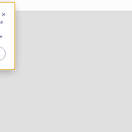
ed
ie