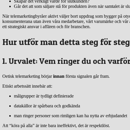
Skapar det verkligt värde för slutkunden?
Går det att som säljare stå för produkten även när samtalet är sl
När telemarketingbyråer aktivt väljer bort uppdrag som bygger på otydl
konsumenterana utan även våra medarbetare, vårt varumärke och vår affär
ett strategiskt ansvar i affären och för branschen.
Hur utför man detta steg för ste
1. Urvalet: Vem ringer du och varfö
Oetisk telemarketing börjar
innan
första signalen går fram.
Etiskt arbetssätt innebär att:
målgrupper är tydligt definierade
datakällor är spårbara och godkända
man ringer personer som rimligen kan ha nytta av erbjudandet
Att “köra på alla” är inte bara ineffektivt, det är respektlöst.