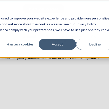
KONTAKTA OSS!
keting?
e used to improve your website experience and provide more personaliz
 find out more about the cookies we use, see our Privacy Policy.
der to comply with your preferences, we'll have to use just one tiny cook
jning och kundkommunikation. För vissa är det synonymt med störande
 faktiskt hjälpa kunder att fatta bättre beslut.
Hantera cookies
Accept
Decline
tiken – bortom policy-dokument, fina ord och checkbox-compliance.
g