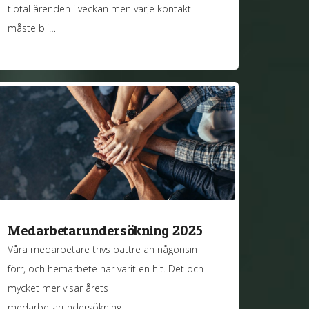
tiotal ärenden i veckan men varje kontakt
måste bli…
Medarbetarundersökning 2025
Våra medarbetare trivs bättre än någonsin
förr, och hemarbete har varit en hit. Det och
mycket mer visar årets
medarbetarundersökning.