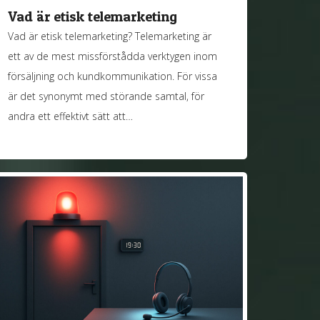
Vad är etisk telemarketing
Vad är etisk telemarketing? Telemarketing är
ett av de mest missförstådda verktygen inom
försäljning och kundkommunikation. För vissa
är det synonymt med störande samtal, för
andra ett effektivt sätt att…