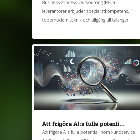
Business Process Outsourcing (BPO)-
leverantörer erbjuder specialistkompetens,
toppmodern teknik och tillgång till talanger…
Att frigöra AI:s fulla potenti…
Att frigöra AI:s fulla potential inom kundservice