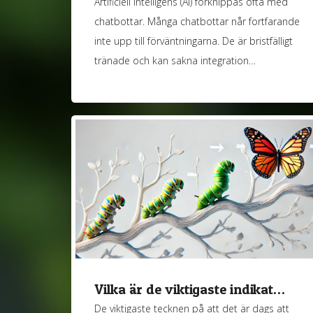
Artificiell intelligens (AI) förknippas ofta med
chatbottar. Många chatbottar når fortfarande
inte upp till förväntningarna. De är bristfälligt
tränade och kan sakna integration…
Vilka är de viktigaste indikat…
De viktigaste tecknen på att det är dags att