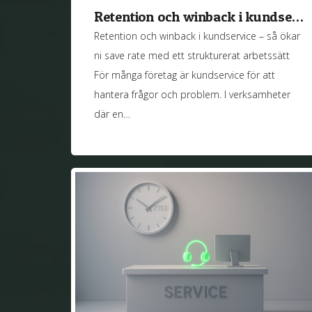
Retention och winback i kundse…
Retention och winback i kundservice – så ökar
ni save rate med ett strukturerat arbetssätt
För många företag är kundservice för att
hantera frågor och problem. I verksamheter
där en…