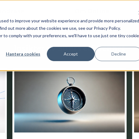
undcase
Insikter
Om Online
used to improve your website experience and provide more personalize
find out more about the cookies we use, see our Privacy Policy.
r to comply with your preferences, we'll have to use just one tiny cookie
Insikter av 30 års erfarenhet
Hantera cookies
Accept
Decline