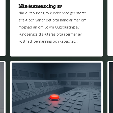
När outsourcing av kundservice…
När outsourcing av kundservice ger störst
effekt och varför det ofta handlar mer om
mognad än om volym Outsourcing av
kundservice diskuteras ofta i termer av
kostnad, bemanning och kapacitet.…