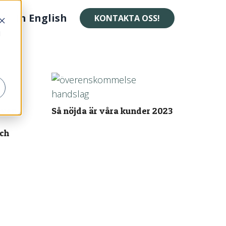
In English
KONTAKTA OSS!
d
iven
Så nöjda är våra kunder 2023
och