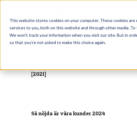
Kundservice
Kundcase
This website stores cookies on your computer. These cookies are 
services to you, both on this website and through other media. To 
We won't track your information when you visit our site. But in orde
so that you're not asked to make this choice again.
Så nöjda är våra kunder
Så nö
[2021]
Så nöjda är våra kunder 2024