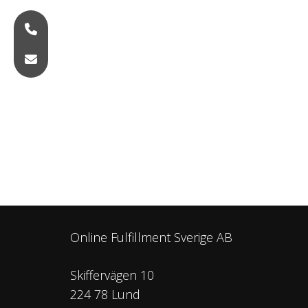
Online Fulfillment Sverige AB
Skiffervägen 10
224 78 Lund