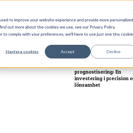
Insikter
Om Online
used to improve your website experience and provide more personalize
find out more about the cookies we use, see our Privacy Policy.
r to comply with your preferences, we'll have to use just one tiny cookie
Hantera cookies
Accept
Decline
jda är våra kunder 2022
Kundservice med AI-dr
prognostisering: En
investering i precision 
lönsamhet