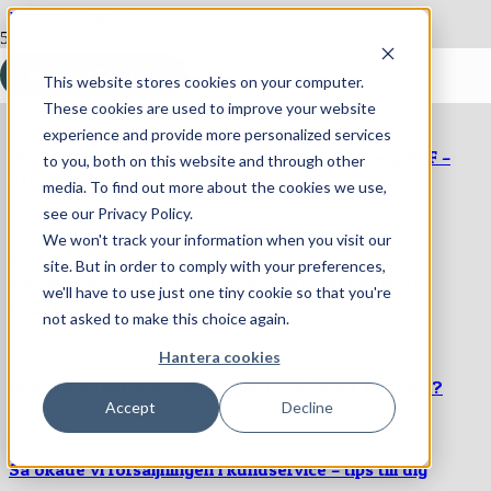
Hoppa till innehåll
ONLINE FÅR TRYGG KUNDKONTAKT 2025
KONTAKTA OSS!
This website stores cookies on your computer.
These cookies are used to improve your website
experience and provide more personalized services
Hur kan kundservice anpassas för personer med NPF –
to you, both on this website and through other
och varför gynnar det alla kunder?
media. To find out more about the cookies we use,
see our Privacy Policy.
We won't track your information when you visit our
Kämpar ditt kontaktcenter med långa väntetider,
site. But in order to comply with your preferences,
ineffektiva processer eller svårigheter att integrera
we'll have to use just one tiny cookie so that you're
system?
not asked to make this choice again.
Hantera cookies
Är ditt kontaktcenter en guldgruva eller ett svart hål?
Accept
Decline
Så ökade vi försäljningen i kundservice – tips till dig