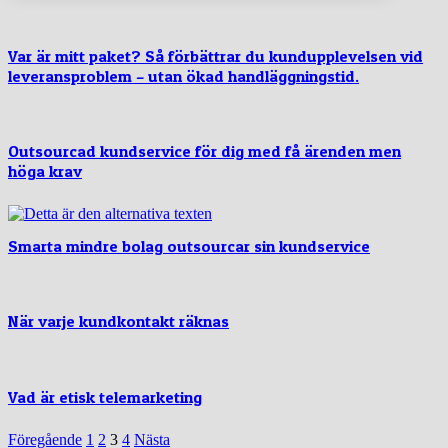
Var är mitt paket? Så förbättrar du kundupplevelsen vid
leveransproblem – utan ökad handläggningstid.
Outsourcad kundservice för dig med få ärenden men
höga krav
Smarta mindre bolag outsourcar sin kundservice
När varje kundkontakt räknas
Vad är etisk telemarketing
Föregående
1
2
3
4
Nästa