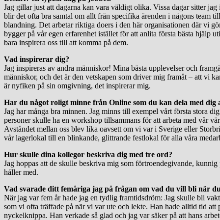
Jag gillar just att dagarna kan vara väldigt olika. Vissa dagar sitter j
blir det ofta bra samtal om allt från specifika ärenden i någons team ti
blandning. Det arbetar riktiga doers i den här organisationen där vi gör
bygger på vår egen erfarenhet istället för att anlita första bästa hjälp ut
bara inspirera oss till att komma på dem.
Vad inspirerar dig?
Jag inspireras av andra människor! Mina bästa upplevelser och framgå
människor, och det är den vetskapen som driver mig framåt – att vi k
är nyfiken på sin omgivning, det inspirerar mig.
Har du något roligt minne från Online som du kan dela med dig 
Jag har många bra minnen. Jag minns till exempel vårt första stora dig
personer skulle ha en workshop tillsammans för att arbeta med vår värde
Avståndet mellan oss blev lika oavsett om vi var i Sverige eller Storb
vår lagerlokal till en blinkande, glittrande festlokal för alla våra med
Hur skulle dina kollegor beskriva dig med tre ord?
Jag hoppas att de skulle beskriva mig som förtroendegivande, kunnig p
håller med.
Vad svarade ditt femåriga jag på frågan om vad du vill bli när du
När jag var fem år hade jag en tydlig framtidsdröm: Jag skulle bli vakt
som vi ofta träffade på när vi var ute och lekte. Han hade alltid tid 
nyckelknippa. Han verkade så glad och jag var säker på att hans arbete s