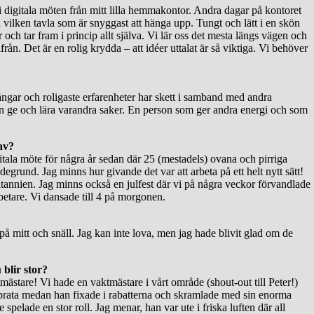
ag i digitala möten från mitt lilla hemmakontor. Andra dagar på kontoret
ll vilken tavla som är snyggast att hänga upp. Tungt och lätt i en skön
 och tar fram i princip allt själva. Vi lär oss det mesta längs vägen och
ifrån. Det är en rolig krydda – att idéer uttalat är så viktiga. Vi behöver
ngar och roligaste erfarenheter har skett i samband med andra
an ge och lära varandra saker. En person som ger andra energi och som
av?
itala möte för några år sedan där 25 (mestadels) ovana och pirriga
grund. Jag minns hur givande det var att arbeta på ett helt nytt sätt!
ritannien. Jag minns också en julfest där vi på några veckor förvandlade
arbetare. Vi dansade till 4 på morgonen.
å mitt och snäll. Jag kan inte lova, men jag hade blivit glad om de
 blir stor?
mästare! Vi hade en vaktmästare i vårt område (shout-out till Peter!)
att prata medan han fixade i rabatterna och skramlade med sin enorma
pelade en stor roll. Jag menar, han var ute i friska luften där all