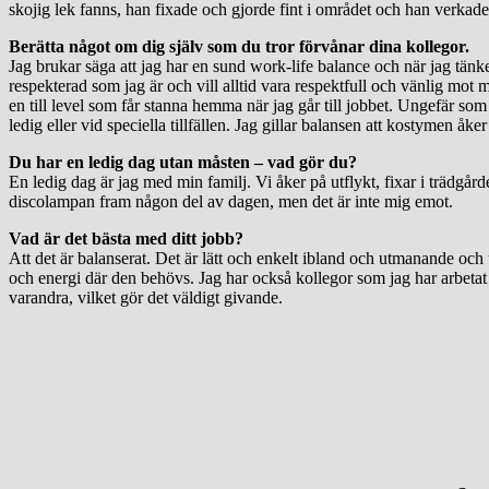
skojig lek fanns, han fixade och gjorde fint i området och han verkade h
Berätta något om dig själv som du tror förvånar dina kollegor.
Jag brukar säga att jag har en sund work-life balance och när jag tänk
respekterad som jag är och vill alltid vara respektfull och vänlig mot 
en till level som får stanna hemma när jag går till jobbet. Ungefär som
ledig eller vid speciella tillfällen. Jag gillar balansen att kostymen åke
Du har en ledig dag utan måsten – vad gör du?
En ledig dag är jag med min familj. Vi åker på utflykt, fixar i trädgår
discolampan fram någon del av dagen, men det är inte mig emot.
Vad är det bästa med ditt jobb?
Att det är balanserat. Det är lätt och enkelt ibland och utmanande och 
och energi där den behövs. Jag har också kollegor som jag har arbetat 
varandra, vilket gör det väldigt givande.