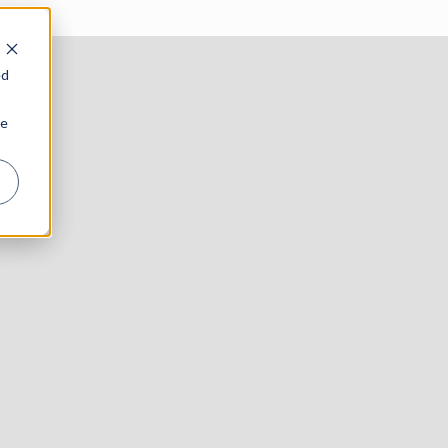
ed
ie