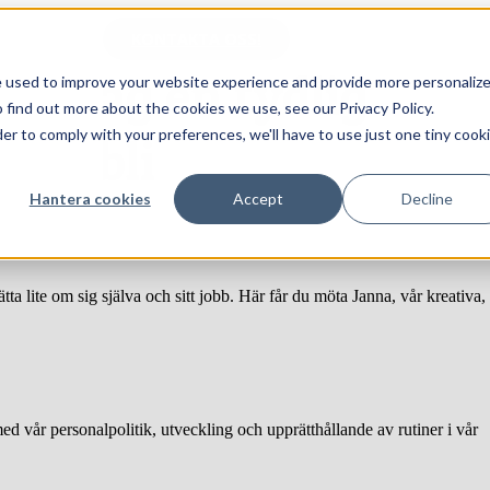
KONTAKTA OSS!
ade jag en tydlig
e used to improve your website experience and provide more personaliz
 find out more about the cookies we use, see our Privacy Policy.
der to comply with your preferences, we'll have to use just one tiny cook
lle bli
Hantera cookies
Accept
Decline
ta lite om sig själva och sitt jobb. Här får du möta Janna, vår kreativa,
d vår personalpolitik, utveckling och upprätthållande av rutiner i vår