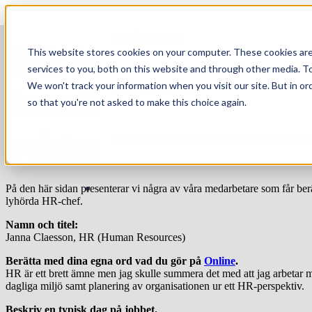
Hoppa till innehåll
Vår historia
’När jag var fem år h
This website stores cookies on your computer. These cookies ar
services to you, both on this website and through other media. To
We won't track your information when you visit our site. But in or
Arbeta hos oss
framtidsdröm: Jag sku
so that you're not asked to make this choice again.
vaktmästare!’
Information om försäkringsförmedling
På den här sidan presenterar vi några av våra medarbetare som får berät
lyhörda HR-chef.
Namn och titel:
Janna Claesson, HR (Human Resources)
Berätta med dina egna ord vad du gör på
Online
.
HR är ett brett ämne men jag skulle summera det med att jag arbetar me
dagliga miljö samt planering av organisationen ur ett HR-perspektiv.
Beskriv en typisk dag på jobbet.