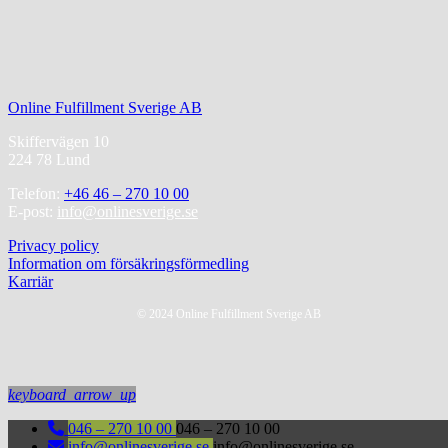
Online Fulfillment Sverige AB
Skiffervägen 10
224 78 Lund
Telefon:
+46 46 – 270 10 00
E-post:
info@onlinesverige.se
Privacy policy
Information om försäkringsförmedling
Karriär
© 2024 Online Fulfillment Sverige AB
keyboard_arrow_up
046 – 270 10 00
046 – 270 10 00
info@onlinesverige.se
info@onlinesverige.se