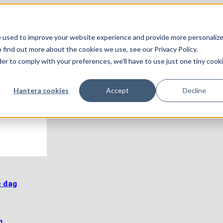
In English
e used to improve your website experience and provide more personaliz
 find out more about the cookies we use, see our Privacy Policy.
KONTAKTA OSS!
der to comply with your preferences, we'll have to use just one tiny cook
Hantera cookies
Accept
Decline
e dag
g