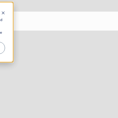
ed
ie