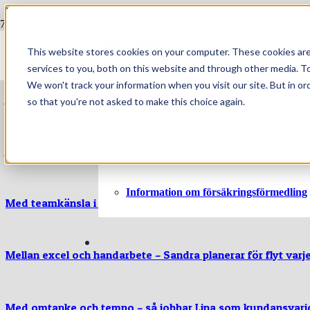
Hoppa till innehåll
Om Online
När jag var fem år hade jag en tydlig framtidsdröm
This website stores cookies on your computer. These cookies ar
services to you, both on this website and through other media. To
We won't track your information when you visit our site. But in or
Vår historia
Jag uppskattar den flexibilitet som erbjuds
so that you're not asked to make this choice again.
Arbeta hos oss
Jag inspireras av resonemang med människor
Information om försäkringsförmedling
Med teamkänsla i blodet
Mellan excel och handarbete – Sandra planerar för flyt varj
Med omtanke och tempo – så jobbar Lina som kundansvari