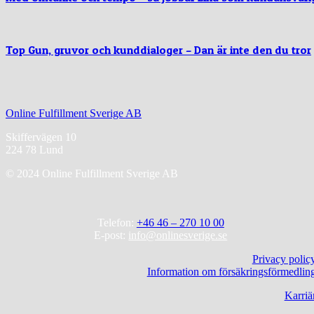
Top Gun, gruvor och kunddialoger – Dan är inte den du tror
Online Fulfillment Sverige AB
Skiffervägen 10
224 78 Lund
© 2024 Online Fulfillment Sverige AB
Telefon:
+46 46 – 270 10 00
E-post:
info@onlinesverige.se
Privacy polic
Information om försäkringsförmedlin
Karriä